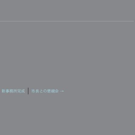
←
新事務所完成
市長との懇親会
→