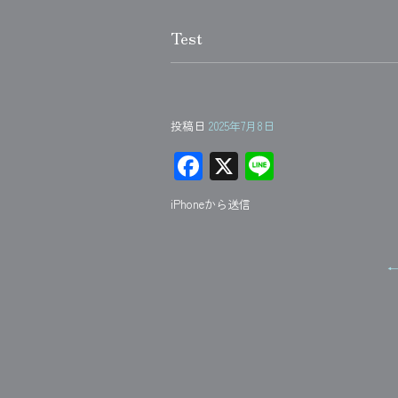
Test
投稿日
2025年7月8日
F
X
Li
ac
ne
iPhoneから送信
e
b
o
ok